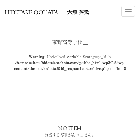
メ
ニ
ュ
ー
東野高等学校__
Warning
: Undefined variable $category_id in
/home/zukou/hidetakeoohata.com/public_html/wp2015/wp-
content/themes/oohata2016_responsive/archive.php
on line
5
NO ITEM
該当する写真がありません。